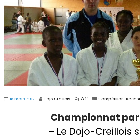
Off
,
18 mars 2012
Dojo Creillois
Compétition
Récen
Championnat par 
– Le Dojo-Creillois