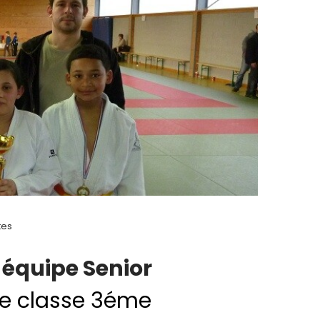
tes
équipe Senior
 se classe 3éme