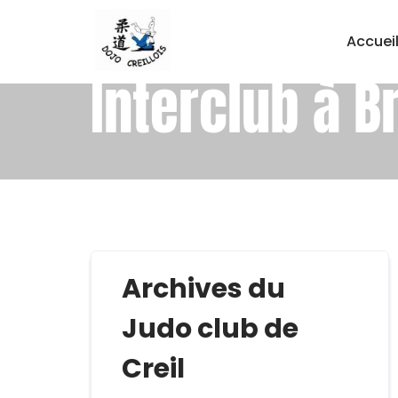
Accuei
Interclub à B
Archives du
Judo club de
Creil