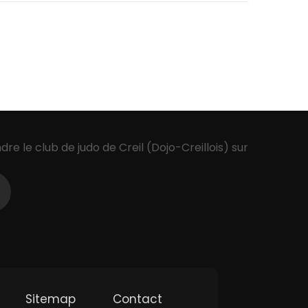
ndre le club de judo de Creil (Dojo-Creillois) sur
Sitemap
Contact