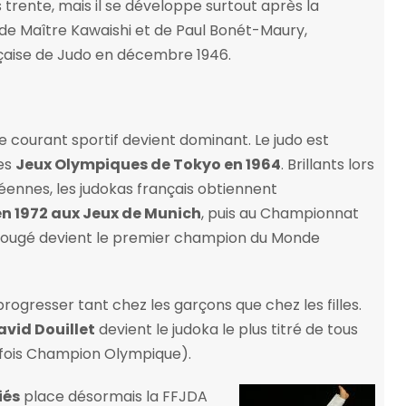
s trente, mais il se développe surtout après la
de Maître Kawaishi et de Paul Bonét-Maury,
çaise de Judo en décembre 1946.
le courant sportif devient dominant. Le judo est
es
Jeux Olympiques de Tokyo en 1964
. Brillants lors
ennes, les judokas français obtiennent
en 1972 aux Jeux de Munich
, puis au Championnat
ougé devient le premier champion du Monde
 progresser tant chez les garçons que chez les filles.
avid Douillet
devient le judoka le plus titré de tous
 fois Champion Olympique).
iés
place désormais la FFJDA