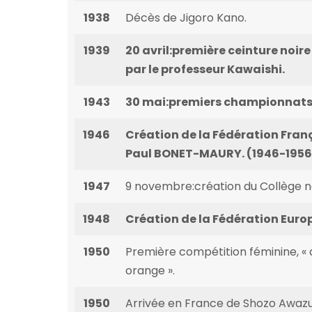
1938
Décès de Jigoro Kano.
1939
20 avril:première ceinture noir
par le professeur Kawaishi.
1943
30 mai:premiers championnats 
1946
Création de la Fédération Franç
Paul BONET-MAURY. (1946-1956
1947
9 novembre:création du Collège na
1948
Création de la Fédération Eur
1950
Première compétition féminine, « a
orange ».
1950
Arrivée en France de Shozo Awazu,