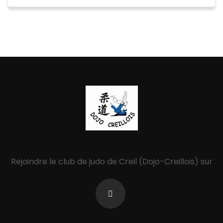
Rejoindre le club de judo de Creil (Dojo-Creillois) sur