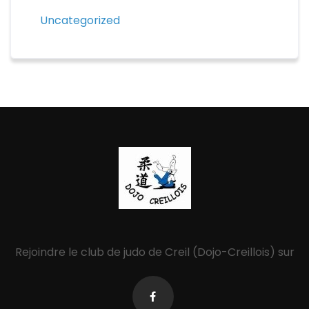
Uncategorized
Rejoindre le club de judo de Creil (Dojo-Creillois) sur